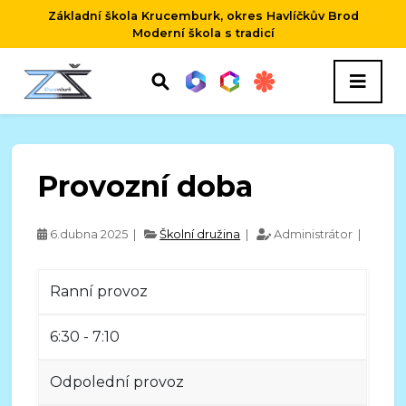
Základní škola Krucemburk, okres Havlíčkův Brod
Moderní škola s tradicí
Provozní doba
6.dubna 2025 |
Školní družina
|
Administrátor |
Ranní provoz
6:30 - 7:10
Odpolední provoz