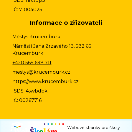
ISDS: hrctdp3
IČ: 71004025
Informace o zřizovateli
Městys Krucemburk
Náměstí Jana Zrzavého 13, 582 66
Krucemburk
+420 569 698 711
mestys@krucemburk.cz
https://www.krucemburk.cz
ISDS: 4swbdbk
IČ: 00267716
Webové stránky pro školy