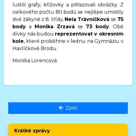
luštili grafy, křížovky a přiřazovali obrázky. Z
celkového počtu 80 bodů se nejlépe umístily
dvě žákyně z 8. třídy,
Nela Trávníčková
se
75
body
a
Monika Zrzavá
se
73 body
. Obě
dívky nás budou
reprezentovat v okresním
kole
, které proběhne v lednu na Gymnáziu v
Havlíčkově Brodu.
Monika Lorencová
Zpět
Krátké zprávy