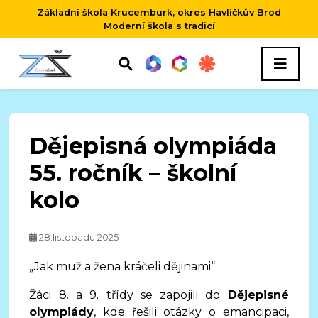
Základní škola Krucemburk, okres Havlíčkův Brod
Moderní škola s tradicí
Dějepisná olympiáda
55. ročník – školní
kolo
28.listopadu 2025 |
„Jak muž a žena kráčeli dějinami“
Žáci 8. a 9. třídy se zapojili do
Dějepisné
olympiády
, kde řešili otázky o emancipaci,