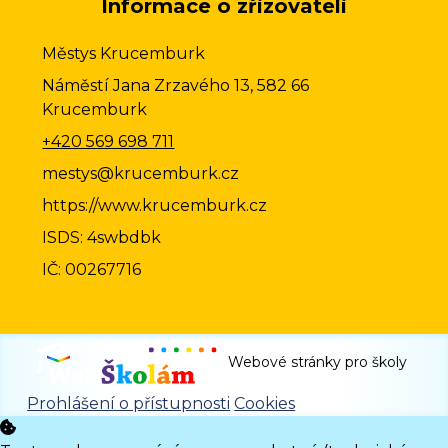
Informace o zřizovateli
Městys Krucemburk
Náměstí Jana Zrzavého 13, 582 66
Krucemburk
+420 569 698 711
mestys@krucemburk.cz
https://www.krucemburk.cz
ISDS: 4swbdbk
IČ: 00267716
Webové stránky pro školy
Prohlášení o přístupnosti
Cookies