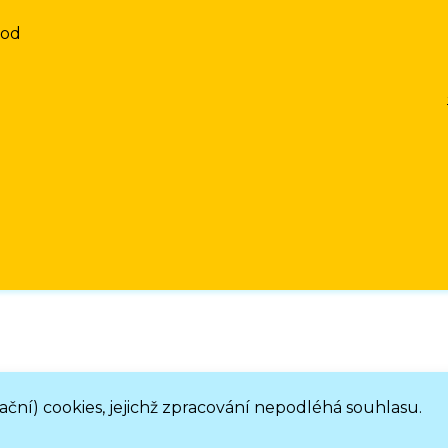
rod
ní) cookies, jejichž zpracování nepodléhá souhlasu.