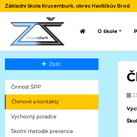
Základní škola Krucemburk, okres Havlíčkův Brod
O škole
P
Zpět
Č
Činnost ŠPP
23
Členové a kontakty
Výc
Výchovný poradce
Ško
Školní metodik prevence