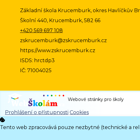
Základní škola Krucemburk, okres Havlíčkův B
Školní 440, Krucemburk, 582 66
+420 569 697 108
zskrucemburk@zskrucemburk.cz
https://www.zskrucemburk.cz
ISDS: hrctdp3
IČ: 71004025
Webové stránky pro školy
Prohlášení o přístupnosti
Cookies
Tento web zpracovává pouze nezbytné (technické a relač