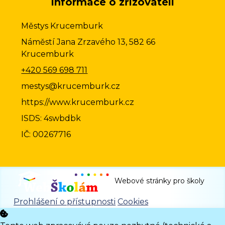
Informace o zřizovateli
Městys Krucemburk
Náměstí Jana Zrzavého 13, 582 66
Krucemburk
+420 569 698 711
mestys@krucemburk.cz
https://www.krucemburk.cz
ISDS: 4swbdbk
IČ: 00267716
Webové stránky pro školy
Prohlášení o přístupnosti
Cookies