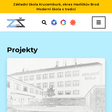
Základní škola Krucemburk, okres Havlíčkův Brod
Moderní škola s tradicí
Projekty